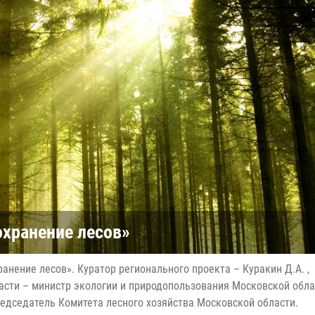
охранение лесов»
нение лесов». Куратор регионального проекта – Куракин Д.А. ,
сти – министр экологии и природопользования Московской обла
редседатель Комитета лесного хозяйства Московской области.