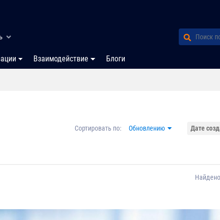
ь
зации
Взаимодействие
Блоги
Сортировать по:
Обновлению
Дате соз
Найдено