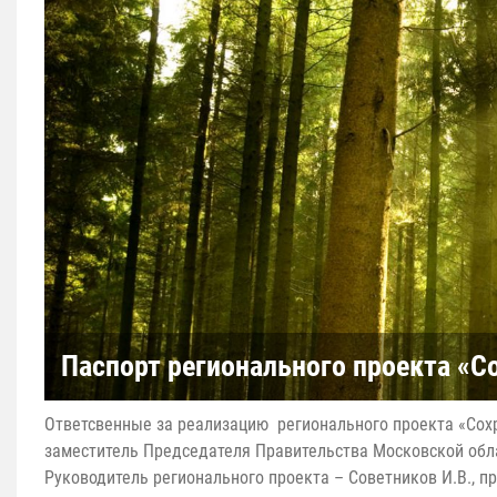
Паспорт регионального проекта «С
Ответсвенные за реализацию регионального проекта «Сохра
заместитель Председателя Правительства Московской обла
Руководитель регионального проекта – Советников И.В., п