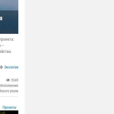
я
проекта:
в –
яйства
Экология
5245
 Исполнение
йского указа
Проекты