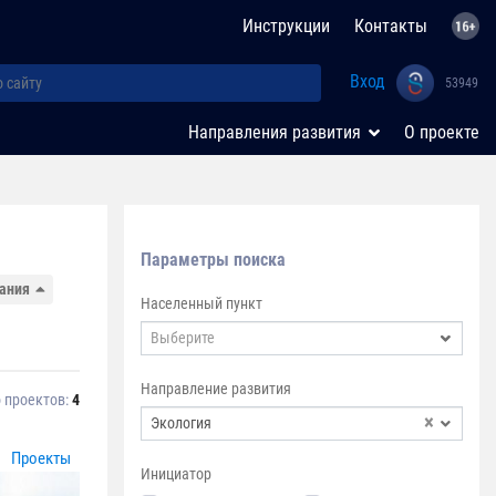
Инструкции
Контакты
Вход
53949
Направления развития
О проекте
Параметры поиска
дания
Населенный пункт
Выберите
Направление развития
 проектов:
4
×
Экология
Проекты
Инициатор