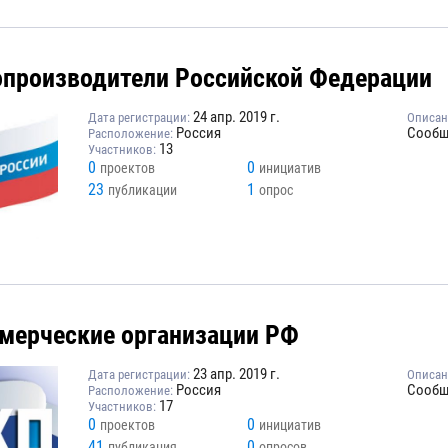
опроизводители Российской Федерации
24 апр. 2019 г.
Дата регистрации:
Описан
Россия
Сообщ
Расположение:
13
Участников:
0
0
проектов
инициатив
23
1
публикации
опрос
мерческие организации РФ
23 апр. 2019 г.
Дата регистрации:
Описан
Россия
Сообщ
Расположение:
17
Участников:
0
0
проектов
инициатив
41
0
публикация
опросов