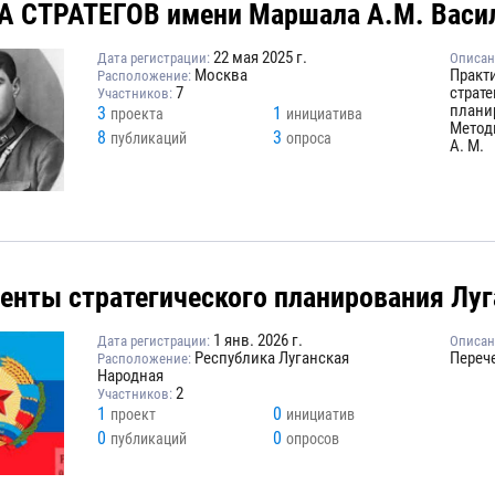
 СТРАТЕГОВ имени Маршала А.М. Васи
22 мая 2025 г.
Дата регистрации:
Описан
Москва
Практ
Расположение:
7
страт
Участников:
плани
3
1
проекта
инициатива
Метод
8
3
публикаций
опроса
А. М.
енты стратегического планирования Луг
1 янв. 2026 г.
Дата регистрации:
Описан
Республика Луганская
Переч
Расположение:
Народная
2
Участников:
1
0
проект
инициатив
0
0
публикаций
опросов