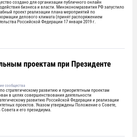
ество создано для организации публичного онлайн
одействия бизнеса и власти. Минэкономразвития РФ запустило
абный проект реализации плана мероприятий по
формации делового климата (принят распоряжением
ельства Российской Федерации 17 января 2019 г.
альным проектам при Президенте
ие сообщества
 по стратегическому развитию и приоритетным проектам
ован в целях совершенствования деятельности
ратегическому развитию Российской Федерации и реализации
итетных проектов. Указом утверждены Положение о Совете,
 Совета и его президиума.