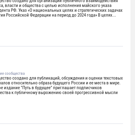
ество создано для организации публичного взаимодействия
са, власти и общества с целью исполнения майского указа
ента РФ. Указ «О национальных целях и стратегических задачах
ия Российской Федерации на период до 2024 года» В целях...
ие сообщества
ество создано для публикаций, обсуждения и оценки текстовых
алов относительно образа будущего России и ее места в мире.
ое издание "Путь в будущее" приглашает подписчиков
ества к публичному вырожению своей прогрессивной мысли