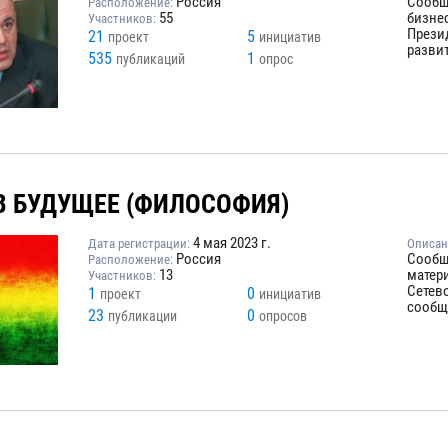
Россия
Сообщ
Расположение:
55
бизне
Участников:
Презид
21
5
проект
инициатив
развит
535
1
публикаций
опрос
В БУДУЩЕЕ (ФИЛОСОФИЯ)
4 мая 2023 г.
Дата регистрации:
Описан
Россия
Сообщ
Расположение:
13
матери
Участников:
Сетев
1
0
проект
инициатив
сообщ
23
0
публикации
опросов