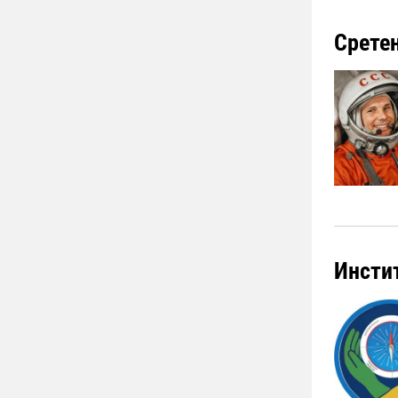
Срете
Инсти