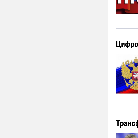
Цифро
Транс