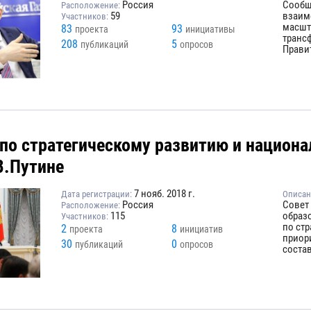
Россия
Сообщ
Расположение:
59
взаим
Участников:
масшт
83
93
проекта
инициативы
транс
208
5
публикаций
опросов
Правит
 по стратегическому развитию и национ
В.Путине
7 нояб. 2018 г.
Дата регистрации:
Описан
Россия
Совет
Расположение:
115
образ
Участников:
по ст
2
8
проекта
инициатив
приор
30
0
публикаций
опросов
состав