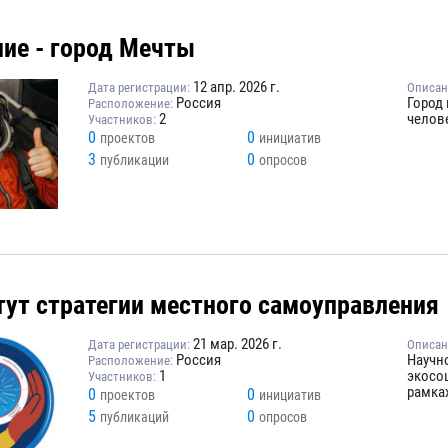
ние - город Мечты
12 апр. 2026 г.
Дата регистрации:
Описан
Россия
Город 
Расположение:
2
челове
Участников:
0
0
проектов
инициатив
3
0
публикации
опросов
тут стратегии местного самоуправления
21 мар. 2026 г.
Дата регистрации:
Описан
Россия
Научно
Расположение:
1
экосо
Участников:
рамка
0
0
проектов
инициатив
5
0
публикаций
опросов