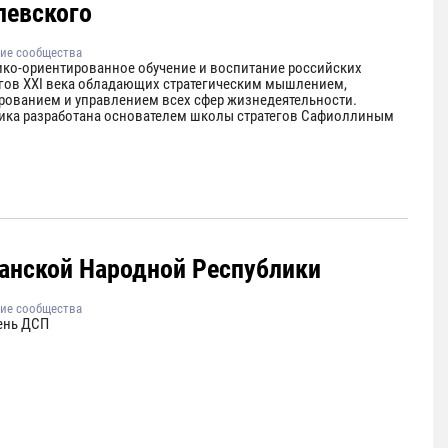
левского
ие сообщества
ико-ориентированное обучение и воспитание российских
егов XXI века обладающих стратегическим мышлением,
рованием и управлением всех сфер жизнедеятельности.
ика разработана основателем школы стратегов Сафиоллиным
анской Народной Республики
ие сообщества
ень ДСП