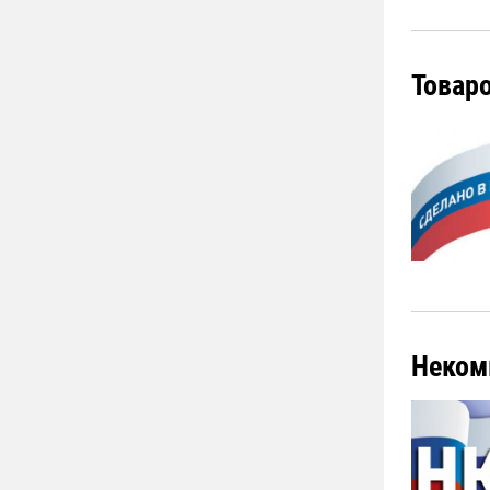
Товар
Неком