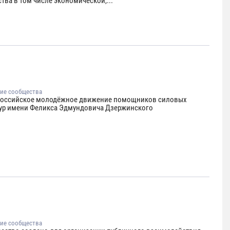
тва в том числе экономической,...
ие сообщества
оссийское молодёжное движение помощников силовых
тур имени Феликса Эдмундовича Дзержинского
ие сообщества