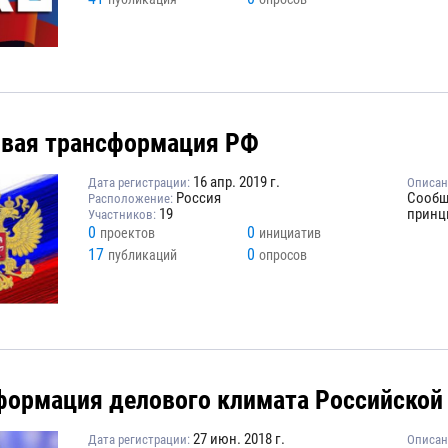
вая трансформация РФ
16 апр. 2019 г.
Дата регистрации:
Описан
Россия
Сообщ
Расположение:
19
принц
Участников:
0
0
проектов
инициатив
17
0
публикаций
опросов
формация делового климата Российской
27 июн. 2018 г.
Дата регистрации:
Описан