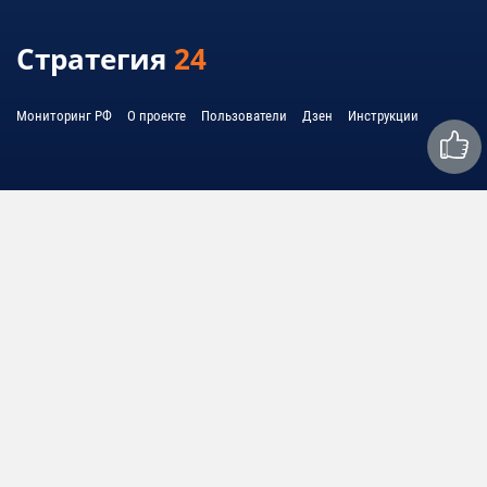
Стратегия
24
Мониторинг РФ
О проекте
Пользователи
Дзен
Инструкции
Связаться с нами:
mail@strategy24.ru
© 2010 - 2026 United System Information - USI
© 2010 - 2026 Cоединенная система информации - ЮСИ
Политика обработки персональных данных
Условия использования
Любое использование материалов допускается только при соблюдении