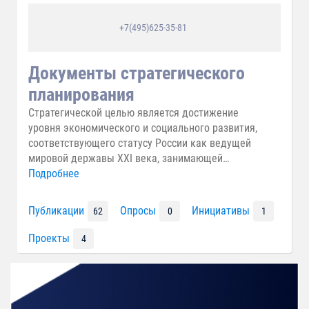
+7(495)625-35-81
Документы стратегического
планирования
Стратегической целью является достижение
уровня экономического и социального развития,
соответствующего статусу России как ведущей
мировой державы XXI века, занимающей
передовые позиции в глобальной экономической
Подробнее
конкуренции и надежно обеспечивающей
национальную безопасность и реализацию
Публикации
Опросы
Инициативы
62
0
1
конституционных прав граждан. В 2015 - 2020
годах Россия должна войти в пятерку стран-
Проекты
4
лидеров по объему валового внутреннего продукта
(по паритету покупательной способности). Из
концепции долгосрочного социально-
экономического развития РФ на период до 2020