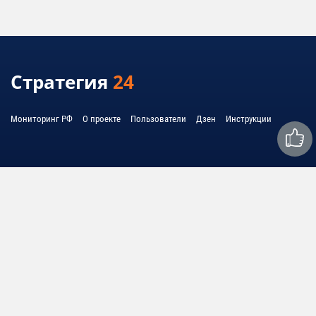
Стратегия
24
Мониторинг РФ
О проекте
Пользователи
Дзен
Инструкции
Связаться с нами:
mail@strategy24.ru
© 2010 - 2026 United System Information - USI
© 2010 - 2026 Cоединенная система информации - ЮСИ
Политика обработки персональных данных