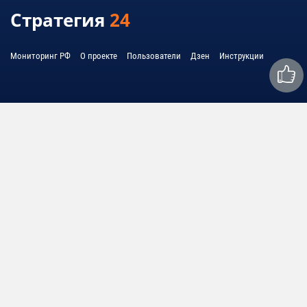
Стратегия
24
Мониторинг РФ
О проекте
Пользователи
Дзен
Инструкции
Связаться с нами:
mail@strategy24.ru
© 2010 - 2026 United System Information - USI
© 2010 - 2026 Cоединенная система информации - ЮСИ
Политика обработки персональных данных
Условия использования
Любое использование материалов допускается только при соблюдении
правил перепечатки и при наличии гиперссылки на strategy24.ru