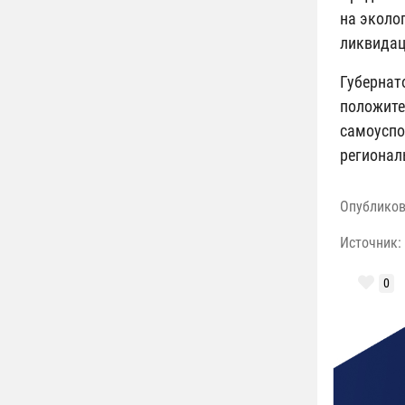
на эколо
ликвидац
Губерна
положит
самоуспо
регионал
Опублико
Источник:
0