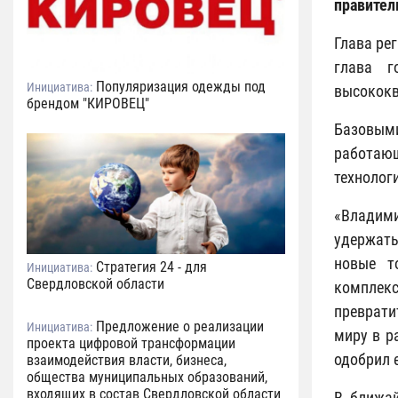
правител
Глава ре
глава г
Популяризация одежды под
Инициатива:
высококв
брендом "КИРОВЕЦ"
Базовым
работающ
технолог
«Владими
удержать
новые т
Стратегия 24 - для
Инициатива:
Свердловской области
комплекс
преврати
Предложение о реализации
Инициатива:
миру в р
проекта цифровой трансформации
одобрил е
взаимодействия власти, бизнеса,
общества муниципальных образований,
входящих в состав Свердловской области
В ближа