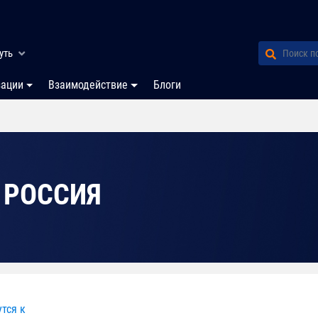
уть
зации
Взаимодействие
Блоги
 РОССИЯ
тся к