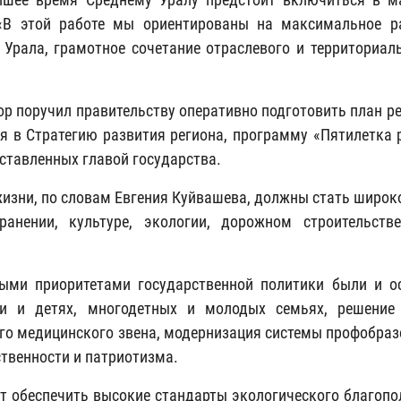
 «В этой работе мы ориентированы на максимальное р
 Урала, грамотное сочетание отраслевого и территориаль
ор поручил правительству оперативно подготовить план р
я в Стратегию развития региона, программу «Пятилетка 
оставленных главой государства.
изни, по словам Евгения Куйвашева, должны стать широко
ранении, культуре, экологии, дорожном строительств
ыми приоритетами государственной политики были и о
ии и детях, многодетных и молодых семьях, решение
го медицинского звена, модернизация системы профобразо
твенности и патриотизма.
т обеспечить высокие стандарты экологического благопол