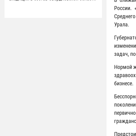
России.
Среднего
Урала.
Губернат
изменени
задач, п
Нормой ж
здравоох
бизнесе.
Бесспорн
поколен
первично
гражданс
Предстои