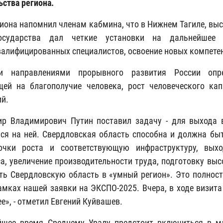
ьства региона.
гиона напомнил членам кабмина, что в Нижнем Тагиле, вы
осударства дал четкие установки на дальнейшее р
алифицированных специалистов, освоение новых компетен
и направлениями прорывного развития России опре
ей на благополучие человека, рост человеческого ка
ий.
р Владимирович Путин поставил задачу - для выхода 
ся на ней. Свердловская область способна и должна быт
очки роста и соответствующую инфраструктуру, вы
а, увеличение производительности труда, подготовку вы
ть Свердловскую область в «умный регион». Это полност
амках нашей заявки на ЭКСПО-2025. Вчера, в ходе визита
е», - отметил Евгений Куйвашев.
йшее время Среднему Уралу предстоит включиться в м