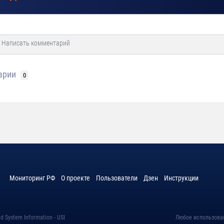
арии
0
Мониторинг РФ
О проекте
Пользователи
Дзен
Инструкции
d System Information - USI
Любое использова