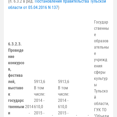
(п. 6.3.2 в ред.
Постановления правительства Тульской
области от 05.04.2016 N 137
)
Государ
ственны
е
образов
6.3.2.3.
ательны
Проведе
е
ние
учрежд
конкурсо
ения
в,
сферы
фестива
культур
лей,
5913,6
5913,6
ы
выставо
В том
В том
Тульско
к
числе:
числе:
й
государс
2014 -
2014 -
области,
твенным
2014
610,0
610,0
ГУК ТО
и
-
2015 -
2015 -
-
-
-
"Объеди