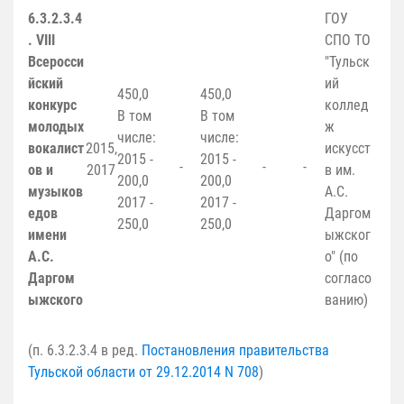
6.3.2.3.4
ГОУ
. VIII
СПО ТО
Всеросси
"Тульск
йский
ий
450,0
450,0
конкурс
коллед
В том
В том
молодых
ж
числе:
числе:
вокалист
2015,
искусст
2015 -
2015 -
-
-
-
ов и
2017
в им.
200,0
200,0
музыков
А.С.
2017 -
2017 -
едов
Даргом
250,0
250,0
имени
ыжског
А.С.
о" (по
Даргом
согласо
ыжского
ванию)
(п. 6.3.2.3.4 в ред.
Постановления правительства
Тульской области от 29.12.2014 N 708
)