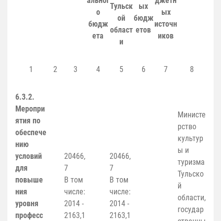
альног
джетн
Тульск
ых
о
ых
ой
бюдж
бюдж
источн
област
етов
ета
иков
и
1
2
3
4
5
6
7
8
6.3.2.
Меропри
Министе
ятия по
рство
обеспече
культур
нию
ы и
условий
20466,
20466,
туризма
для
7
7
Тульско
повыше
В том
В том
й
ния
числе:
числе:
области,
уровня
2014 -
2014 -
государ
професс
2163,1
2163,1