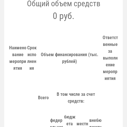
Общий объем средств
0 руб.
Ответст
венные
Наимено
Срок
за
вание
испо
Объем финансирования (тыс.
выполн
меропри
лнен
рублей)
ение
ятия
ия
меропр
иятия
В том числе за счет
Всего
средств:
бюдж
федер
внебю
ета
местн