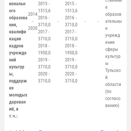
ственны
иональн
2015 -
2015 -
е
ого
1513,6
1513,6
2014
образов
образова
2016 -
2016 -
-
-
-
-
ательны
ния,
3710,0
3710,0
2020
е
квалифи
2017 -
2017 -
учрежд
кации
3710,0
3710,0
ения
кадров
2018 -
2018 -
сферы
учрежде
1950,0
1950,0
культур
ний
2019 -
2019 -
ы
культур
3710,0
3710,0
Тульско
ы,
2020 -
2020 -
й
поддерж
3710,0
3710,0
области
ке
(по
молодых
согласо
дарован
ванию)
ий, в
т.ч.: