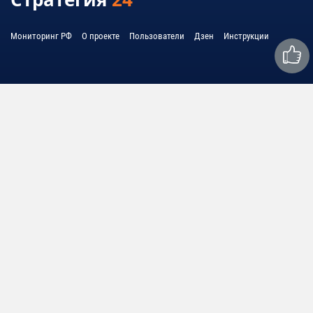
Мониторинг РФ
О проекте
Пользователи
Дзен
Инструкции
Связаться с нами:
mail@strategy24.ru
© 2010 - 2026 United System Information - USI
© 2010 - 2026 Cоединенная система информации - ЮСИ
Политика обработки персональных данных
Условия использования
Любое использование материалов допускается только при соблюдении
правил перепечатки и при наличии гиперссылки на strategy24.ru
Дизайн концепция —
sam-usi.com