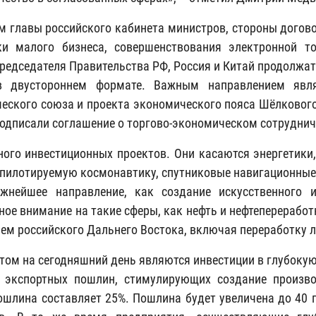
м главы российского кабинета министров, стороны догов
и малого бизнеса, совершенствования электронной то
редседателя Правительства РФ, Россия и Китай продолжат 
в двустороннем формате. Важным направлением явля
еского союза и проекта экономического пояса Шёлкового
подписали соглашение о торгово-экономическом сотруднич
ного инвестиционных проектов. Они касаются энергетики, 
пилотируемую космонавтику, спутниковые навигационные с
ажнейшее направление, как создание искусственного 
ное внимание на такие сферы, как нефть и нефтепереработ
ием российского Дальнего Востока, включая переработку 
том на сегодняшний день являются инвестиции в глубокую
 экспортных пошлин, стимулирующих создание произво
ошлина составляет 25%. Пошлина будет увеличена до 40 пр