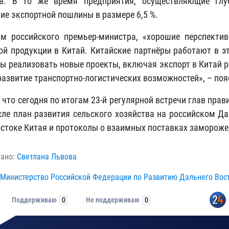
ов. В то же время предприятия, осуществляющие глу
ие экспортной пошлины в размере 6,5 %.
м российского премьер-министра, «хорошие перспекти
ой продукции в Китай. Китайские партнёры работают в э
бы реализовать новые проекты, включая экспорт в Китай р
 развитие транспортно-логистических возможностей», – поя
 что сегодня по итогам 23-й регулярной встречи глав пра
сле план развития сельского хозяйства на российском Да
остоке Китая и протоколы о взаимных поставках замороже
вано:
Светлана Львова
Министерство Российской Федерации по Развитию Дальнего Вос
Поддерживаю
0
Не поддерживаю
0