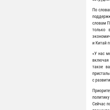
По слова
поддержк
словам П
только 
экономич
и Китай 
«У нас м
включая 
такое в
присталь
с развит
Приорите
политику
Сейчас п