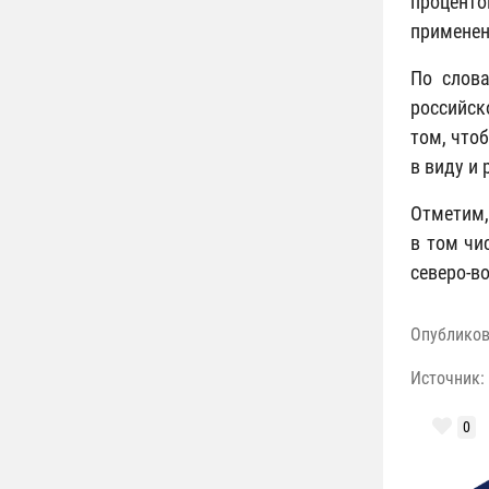
процент
применен
По слова
российск
том, что
в виду и
Отметим,
в том чи
северо-в
Опублико
Источник:
0