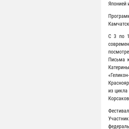
Японией 
Программ
Камчатск
С 3 по 
современ
посмотре
Письма к
Катерины
«Гелико
Краснояр
из цикла
Корсаков
Фестивал
Участник
федераль