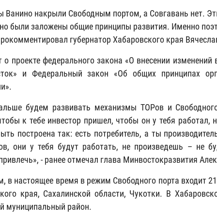
ы Ванино накрыли Свободным портом, а Совгавань нет. Эт
но были заложены общие принципы развития. Именно поэ
 прокомментировал губернатор Хабаровского края Вячесла
т о проекте федерального закона «О внесении изменений 
сток» и Федеральный закон «Об общих принципах орг
и».
льше будем развивать механизмы ТОРов и Свободного 
чтобы к тебе инвестор пришел, чтобы он у тебя работал, 
ыть построена так: есть потребитель, а ты производител
ов, они у тебя будут работать, не произведешь – не б
 привлечь», - ранее отмечал глава Минвостокразвития Але
, в настоящее время в режим Свободного порта входит 2
кого края, Сахалинской области, Чукотки. В Хабаровс
й муниципальный район.