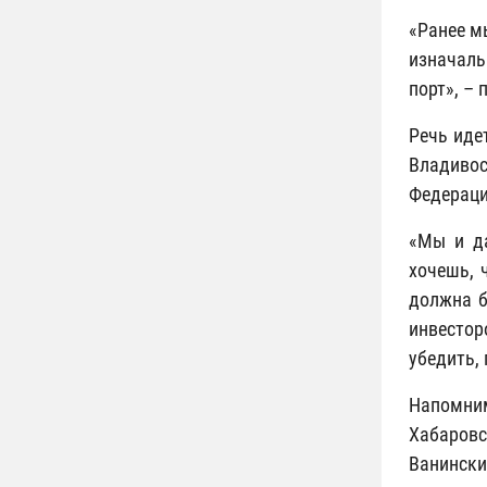
«Ранее м
изначаль
порт», –
Речь иде
Владиво
Федераци
«Мы и да
хочешь, 
должна б
инвестор
убедить,
Напомним
Хабаровс
Ванински