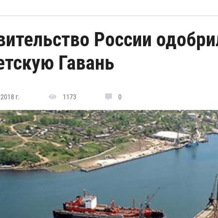
вительство России одобри
етскую Гавань
2018 г.
1173
0