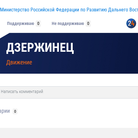
Министерство Российской Федерации по Развитию Дальнего Вос
Поддерживаю
0
Не поддерживаю
0
ДЗЕРЖИНЕЦ
Движение
арии
0