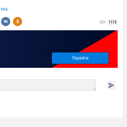
тока
1173
Перейти