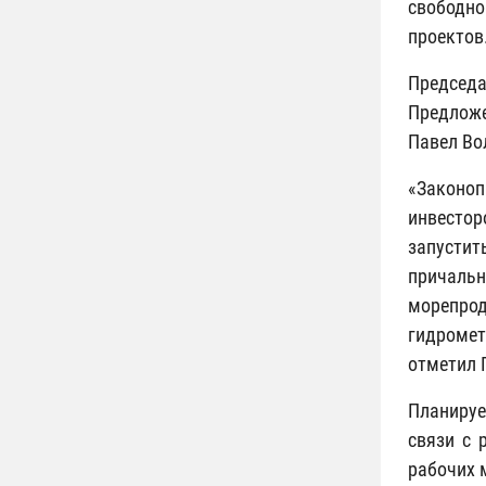
свободно
проектов
Председа
Предложе
Павел Во
«Законо
инвестор
запустит
причаль
морепро
гидромет
отметил 
Планируе
связи с 
рабочих 