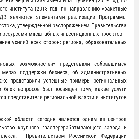
тета нефти и газа имени И.М. Губкина (2019 год, по
го института (2018 год, по направлению «ракетные
 ДВ являются элементами реализации Программы
остока, утверждённой распоряжением Правительства
ми ресурсами масштабных инвестиционных проектов –
ние усилий всех сторон: региона, образовательных
новых возможностей» представили собравшимся
 мерах поддержки бизнеса, об административных
акже представили успешные примеры региональных
й блок вопросов был посвящён тому, какие услуги
я представители региональной власти и институтов
ской области, сегодня является одним из центров
льство крупного газоперерабатывающего завода и
мплекса. Правительством Российской Федерации