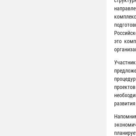
структур
направле
комплек
подготов
Российск
это комп
организац
Участни
предлож
процедур
проектов
необходи
развития
Напомним
экономич
планиру