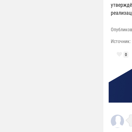
утверждё
реализац
Опублико
Источник:
0