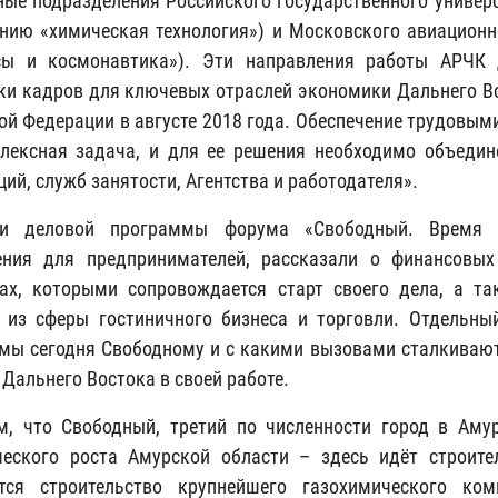
ные подразделения Российского государственного универси
нию «химическая технология») и Московского авиационно
сы и космонавтика»). Эти направления работы АРЧК
ки кадров для ключевых отраслей экономики Дальнего В
ой Федерации в августе 2018 года. Обеспечение трудовы
лексная задача, и для ее решения необходимо объедине
ий, служб занятости, Агентства и работодателя».
ки деловой программы форума «Свободный. Время 
ения для предпринимателей, рассказали о финансовых
ах, которыми сопровождается старт своего дела, а т
 из сферы гостиничного бизнеса и торговли. Отдельны
мы сегодня Свободному и с какими вызовами сталкиваютс
 Дальнего Востока в своей работе.
, что Свободный, третий по численности город в Амур
еского роста Амурской области – здесь идёт строите
ется строительство крупнейшего газохимического ко