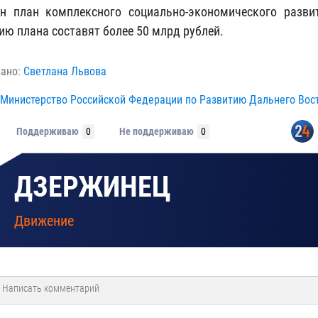
н план комплексного социально-экономического разви
ию плана составят более 50 млрд рублей.
вано:
Светлана Львова
Министерство Российской Федерации по Развитию Дальнего Вос
Поддерживаю
0
Не поддерживаю
0
ДЗЕРЖИНЕЦ
Движение