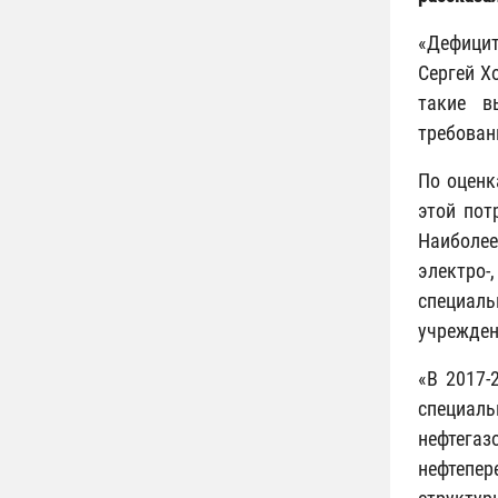
«Дефицит
Сергей Х
такие в
требован
По оценк
этой пот
Наиболе
электро-
специал
учрежде
«В 2017-
специаль
нефтега
нефтепе