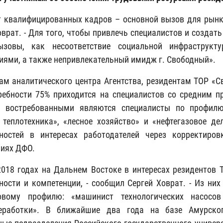
 квалифицированных кадров – основной вызов для рынка 
оврат. - Для того, чтобы привлечь специалистов и создат
ызовы, как несоответствие социальной инфраструк
иями, а также непривлекательный имидж г. Свободный».
ам аналитического центра Агентства, резидентам ТОР «Св
ребности 75% приходится на специалистов со средним 
е востребованными являются специалисты по профилю 
, теплотехника», «лесное хозяйство» и «нефтегазовое 
ьностей в интересах работодателей через корректиро
ниях ДФО.
2018 годах на Дальнем Востоке в интересах резидентов 
ности и компетенции, - сообщил Сергей Ховрат. - Из ни
зовому профилю: «машинист технологических насосов 
реработки». В ближайшие два года на базе Амурског