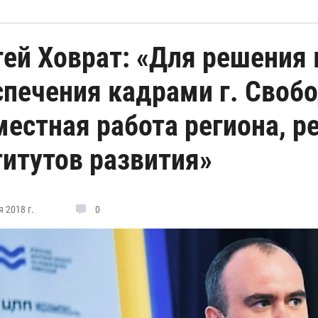
гей Ховрат: «Для решения
спечения кадрами г. Своб
местная работа региона, р
титутов развития»
 2018 г.
0