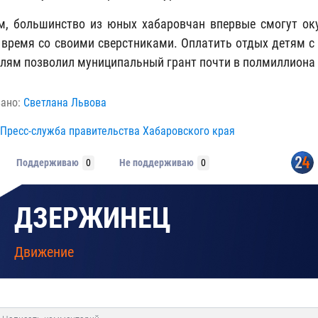
, большинство из юных хабаровчан впервые смогут оку
 время со своими сверстниками. Оплатить отдых детям
елям позволил муниципальный грант почти в полмиллиона 
вано:
Светлана Львова
Пресс-служба правительства Хабаровского края
Поддерживаю
0
Не поддерживаю
0
ДЗЕРЖИНЕЦ
Движение