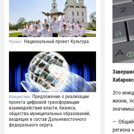
Национальный проект Культура
Проект:
Заверши
Хабаровс
Это иниц
Предложение о реализации
Инициатива:
жизни, п
проекта цифровой трансформации
взаимодействия власти, бизнеса,
значимых
общества муниципальных образований,
входящих в состав Дальневосточного
— Общий 
федерального округа
региона 