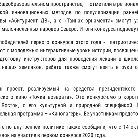
общеобразовательном пространстве, — отметили в регионал
ткой инновационных методов по популяризации ранне
вы «Абитуриент ДВ», а о «Тайнах орнамента» смогут 
 малочисленных народов Севера. Итоги конкурса подведут
победителей первого конкурса этого года - патриотич
ют с молодежью интерактивные уроки истории, посвящен
дготовку инструкторов для проведения лекций в школа
 наших земляков, ребята также смогут взять в руки 
.
н проект, реализуемый на средства президентского
ского кино «Точка возврата». Это конкурс-смотр коро
 Восток, с его культурной и природной спецификой. 
ельная программа – «Кинолагерь». Ее участникам предсто
те по внутренней политике также сообщили, что с 14 ок
явок на участие в первом конкурсе 2020 года.