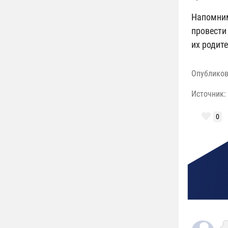
Напомним
провести
их родит
Опублико
Источник:
0