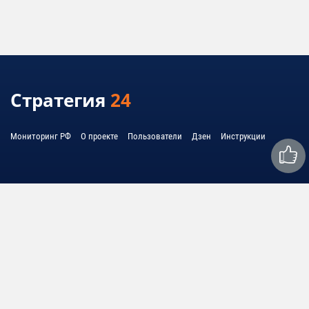
Стратегия
24
Мониторинг РФ
О проекте
Пользователи
Дзен
Инструкции
Связаться с нами:
mail@strategy24.ru
© 2010 - 2026 United System Information - USI