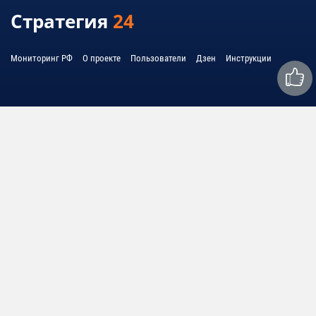
Стратегия
24
Мониторинг РФ
О проекте
Пользователи
Дзен
Инструкции
Связаться с нами:
mail@strategy24.ru
© 2010 - 2026 United System Information - USI
© 2010 - 2026 Cоединенная система информации - ЮСИ
Политика обработки персональных данных
Условия использования
Любое использование материалов допускается только при соблюдении
правил перепечатки и при наличии гиперссылки на strategy24.ru