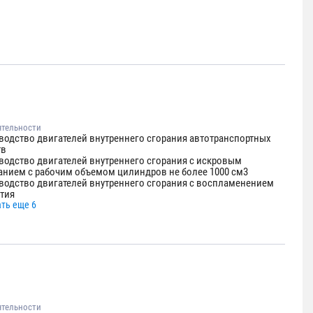
ятельности
водство двигателей внутреннего сгорания автотранспортных
тв
водство двигателей внутреннего сгорания с искровым
анием с рабочим объемом цилиндров не более 1000 см3
водство двигателей внутреннего сгорания с воспламенением
атия
ть еще 6
ятельности