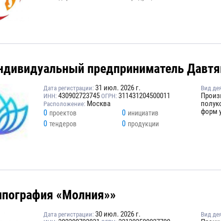
ндивидуальный предприниматель Давтя
31 июл. 2026 г.
Дата регистрации:
Вид де
430902723745
311431204500011
Произ
ИНН:
ОГРН:
Москва
полук
Расположение:
форм 
0
0
проектов
инициатив
0
0
тендеров
продукции
ипография «Молния»»
30 июл. 2026 г.
Дата регистрации:
Вид де