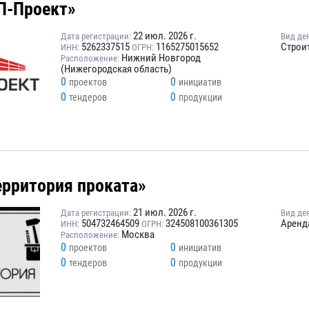
П-Проект»
22 июл. 2026 г.
Дата регистрации:
Вид де
5262337515
1165275015652
Строи
ИНН:
ОГРН:
Нижний Новгород
Расположение:
(Нижегородская область)
0
0
проектов
инициатив
0
0
тендеров
продукции
ерритория проката»
21 июл. 2026 г.
Дата регистрации:
Вид де
504732464509
324508100361305
Аренд
ИНН:
ОГРН:
Москва
Расположение:
0
0
проектов
инициатив
0
0
тендеров
продукции