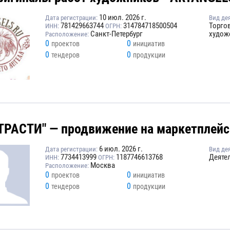
10 июл. 2026 г.
Дата регистрации:
Вид де
781429663744
314784718500504
Торго
ИНН:
ОГРН:
Санкт-Петербург
худож
Расположение:
0
0
проектов
инициатив
0
0
тендеров
продукции
ТРАСТИ" — продвижение на маркетплейс
6 июл. 2026 г.
Дата регистрации:
Вид де
7734413999
1187746613768
Деяте
ИНН:
ОГРН:
Москва
Расположение:
0
0
проектов
инициатив
0
0
тендеров
продукции