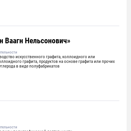
н Ваагн Нельсонович»
ятельности
водство искусственного графита, коллоидного или
оллоидного графита, продуктов на основе графита или прочих
углерода в виде полуфабрикатов
ятельности