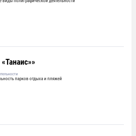
е виды полиграфической деятельности
 «Танаис»»
ятельности
льность парков отдыха и пляжей