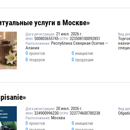
итуальные услуги в Москве»
21 июл. 2026 г.
Дата регистрации:
Вид де
500803655745
323508100092851
Торго
ИНН:
ОГРН:
Республика Северная Осетия —
назна
Расположение:
Алания
специ
0
0
проектов
инициатив
0
0
тендеров
продукции
pisanie»
20 июл. 2026 г.
Дата регистрации:
Вид де
324900996230
323774600780238
Обраб
ИНН:
ОГРН:
Москва
Расположение:
0
0
проектов
инициатив
0
0
тендеров
продукции