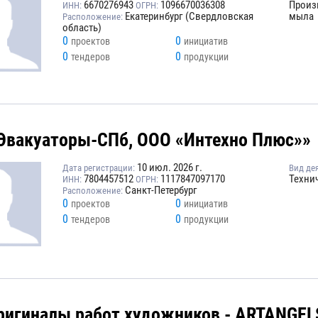
6670276943
1096670036308
Произ
ИНН:
ОГРН:
Екатеринбург (Свердловская
мыла
Расположение:
область)
0
0
проектов
инициатив
0
0
тендеров
продукции
Эвакуаторы-СПб, ООО «Интехно Плюс»»
10 июл. 2026 г.
Дата регистрации:
Вид де
7804457512
1117847097170
Техни
ИНН:
ОГРН:
Санкт-Петербург
Расположение:
0
0
проектов
инициатив
0
0
тендеров
продукции
ригиналы работ художников - ARTANGEL