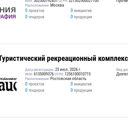
302300792831
321302500027700
Прочи
ИНН:
ОГРН:
Москва
Расположение:
0
0
проектов
инициатив
0
0
тендеров
продукции
Туристический рекреационный комплекс
25 июл. 2026 г.
Дата регистрации:
Вид де
6135009376
1256100010715
Деяте
ИНН:
ОГРН:
Ростовская область
Расположение:
0
0
проектов
инициатив
0
0
тендеров
продукции