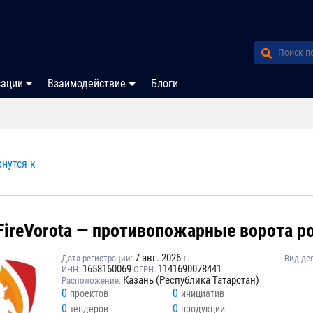
зации
Взаимодействие
Блоги
нутся к
FireVorota — противопожарные ворота р
7 авг. 2026 г.
Дата регистрации:
Вид де
1658160069
1141690078441
ИНН:
ОГРН:
Казань (Республика Татарстан)
Расположение:
0
0
проектов
инициатив
0
0
тендеров
продукции