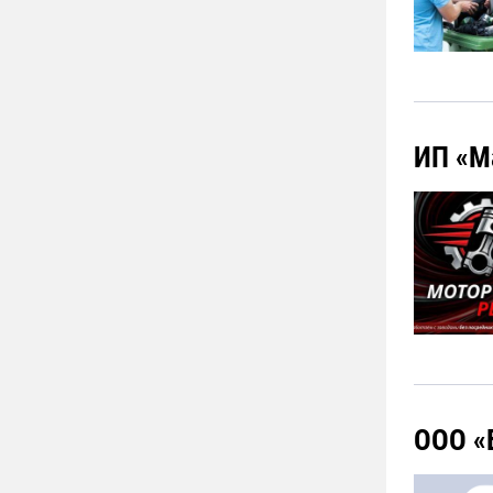
ИП «М
ООО «