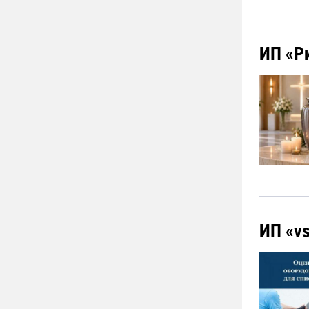
ИП «Р
ИП «vs