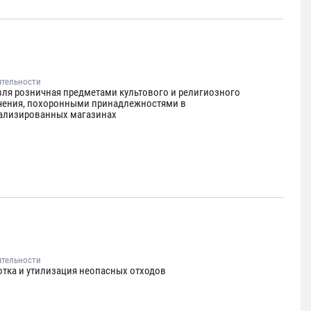
ятельности
вля розничная предметами культового и религиозного
чения, похоронными принадлежностями в
ализированных магазинах
ятельности
отка и утилизация неопасных отходов