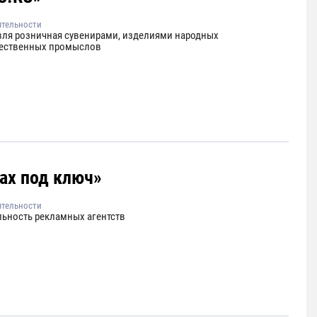
ятельности
вля розничная сувенирами, изделиями народных
ественных промыслов
ах под ключ»
ятельности
льность рекламных агентств