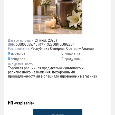
21 июл. 2026 г.
Дата регистрации:
500803655745
323508100092851
ИНН:
ОГРН:
Республика Северная Осетия — Алания
Расположение:
0
0
проектов
инициатив
0
0
тендеров
продукции
Вид деятельности
Торговля розничная предметами культового и
религиозного назначения, похоронными
принадлежностями в специализированных магазинах
ИП «vspisanie»