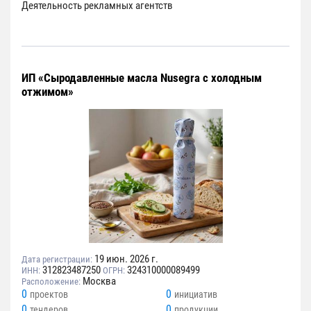
Деятельность рекламных агентств
ИП «Cыродавленные масла Nusegra с холодным
отжимом»
19 июн. 2026 г.
Дата регистрации:
312823487250
324310000089499
ИНН:
ОГРН:
Москва
Расположение:
0
0
проектов
инициатив
0
0
тендеров
продукции