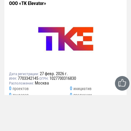
ООО «TK Elevator»
27 февр. 2026 г.
Дата регистрации:
7703342145
1027700316830
ИНН:
ОГРН:
Москва
Расположение:
0
0
проектов
инициатив
0
0
тендеров
продукции
Вид деятельности
Производство лифтов, скриповых подъемников,
эскалаторов и движущихся пешеходных дорожек