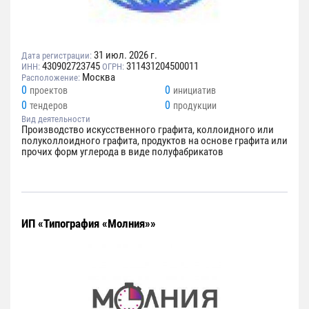
31 июл. 2026 г.
Дата регистрации:
430902723745
311431204500011
ИНН:
ОГРН:
Москва
Расположение:
0
0
проектов
инициатив
0
0
тендеров
продукции
Вид деятельности
Производство искусственного графита, коллоидного или
полуколлоидного графита, продуктов на основе графита или
прочих форм углерода в виде полуфабрикатов
ИП «Типография «Молния»»