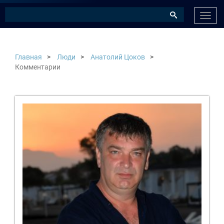
Нави
Главная
Люди
Анатолий Цоков
Комментарии