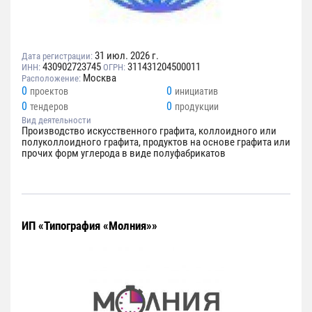
31 июл. 2026 г.
Дата регистрации:
430902723745
311431204500011
ИНН:
ОГРН:
Москва
Расположение:
0
0
проектов
инициатив
0
0
тендеров
продукции
Вид деятельности
Производство искусственного графита, коллоидного или
полуколлоидного графита, продуктов на основе графита или
прочих форм углерода в виде полуфабрикатов
ИП «Типография «Молния»»