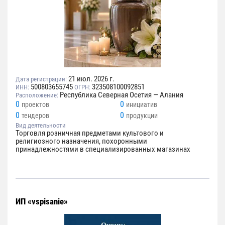
21 июл. 2026 г.
Дата регистрации:
500803655745
323508100092851
ИНН:
ОГРН:
Республика Северная Осетия — Алания
Расположение:
0
0
проектов
инициатив
0
0
тендеров
продукции
Вид деятельности
Торговля розничная предметами культового и
религиозного назначения, похоронными
принадлежностями в специализированных магазинах
ИП «vspisanie»