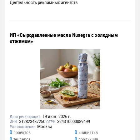
Деятельность рекламных агентств
ИП «Cыродавленные масла Nusegra с холодным
отжимом»
19 июн. 2026 г.
Дата регистрации:
312823487250
324310000089499
ИНН:
ОГРН:
Москва
Расположение:
0
0
проектов
инициатив
0
0
тендеров
продукции