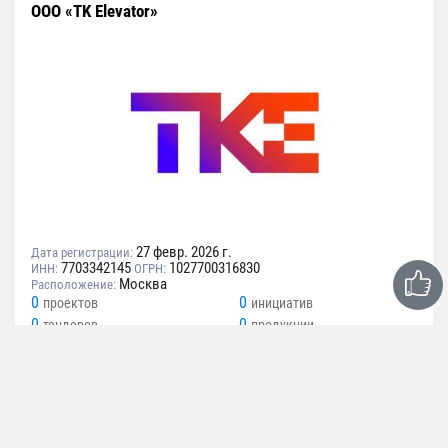
ООО «TK Elevator»
27 февр. 2026 г.
Дата регистрации:
7703342145
1027700316830
ИНН:
ОГРН:
Москва
Расположение:
0
0
проектов
инициатив
0
0
тендеров
продукции
Вид деятельности
Производство лифтов, скриповых подъемников,
эскалаторов и движущихся пешеходных дорожек