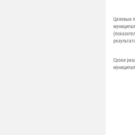
Целевые п
муниципа
(показате
результат
Сроки реа
муниципа