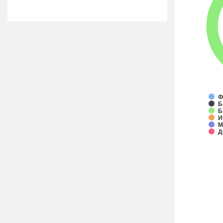
Ф
Б
Б
И
М
Д