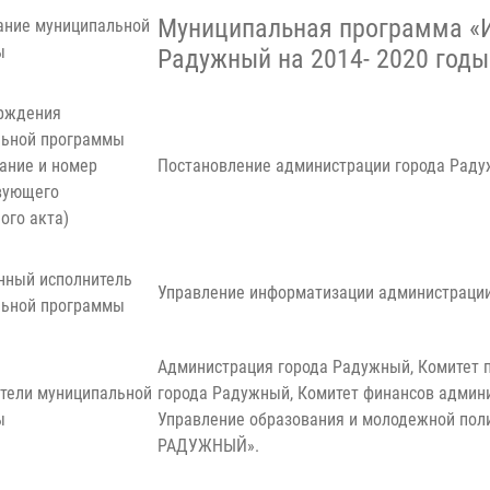
Муниципальная программа «
ание муниципальной
ы
Радужный на 2014- 2020 годы
рждения
льной программы
ание и номер
Постановление администрации города Рад
вующего
ого акта)
нный исполнитель
Управление информатизации администраци
льной программы
Администрация города Радужный, Комитет
тели муниципальной
города Радужный, Комитет финансов админ
ы
Управление образования и молодежной по
РАДУЖНЫЙ».