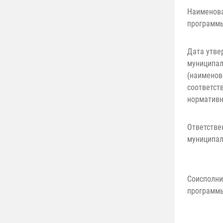
Наименов
программ
Дата утве
муниципа
(наименов
соответст
нормативн
Ответстве
муниципа
Соисполни
программ