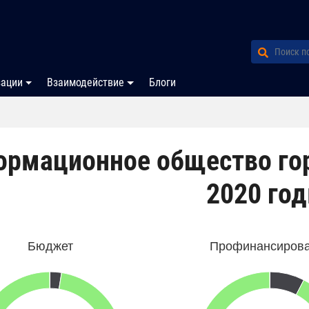
зации
Взаимодействие
Блоги
ормационное общество го
2020 го
Бюджет
Профинансиров