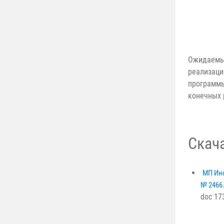
Ожидаемы
реализаци
программы
конечных 
Скач
МП Инф
№ 2466
doc 17