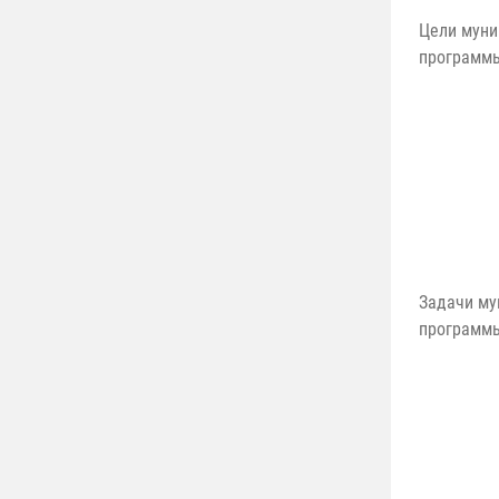
Цели муни
программ
Задачи му
программ