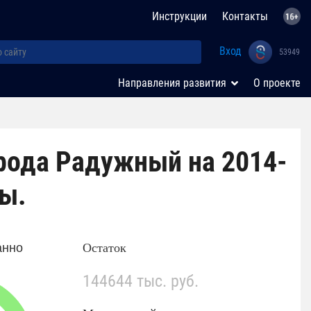
Инструкции
Контакты
Вход
53949
Направления развития
О проекте
рода Радужный на 2014-
ды.
анно
Остаток
144644 тыс. руб.