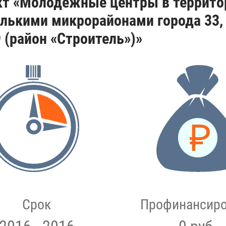
кт «Молодёжные центры в террито
лькими микрорайонами города 33, 34,
9 (район «Строитель»)»
Срок
Профинансир