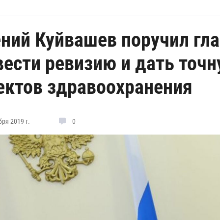
ений Куйвашев поручил гл
вести ревизию и дать точ
ектов здравоохранения
ря 2019 г.
0