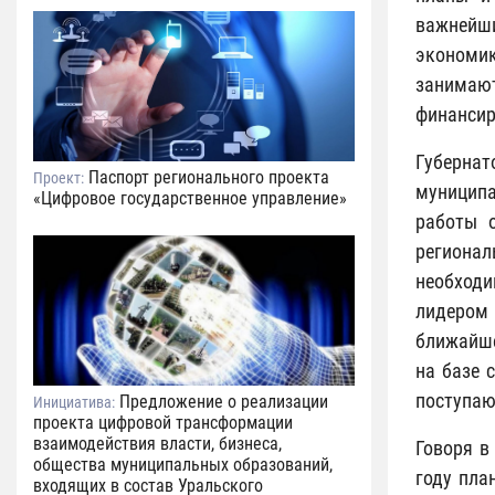
важнейш
экономик
занимают
финансир
Губернат
Паспорт регионального проекта
Проект:
муниципа
«Цифровое государственное управление»
работы о
региона
необходи
лидером 
ближайше
на базе 
поступаю
Предложение о реализации
Инициатива:
проекта цифровой трансформации
взаимодействия власти, бизнеса,
Говоря в
общества муниципальных образований,
году пла
входящих в состав Уральского