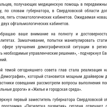
альцев, получающих медицинскую помощь в передвижных 
у, по словам губернатора, в Свердловской области д
ов, пять стоматологических кабинетов. Ожидаемая новаци
 двух офтальмологических кабинетов.
обращаю ваше внимание на полноту и достоверност
литетах. Замалчивание, попытки манипулировать стат
в сфере улучшения демографической ситуации в регио
ь необходимые управленческие решения», - подчеркнул Е
ний.
й темой сегодняшнего совета глав стала реализация н
«Демография», который становится мощным драйвером д
астники совещания рассмотрели вопросы выполнения по
льные дороги» и «Жилье и городская среда».
еркнул первый заместитель губернатора Свердловской об
 программа «Пятилетка развития» сегодня отвечают 