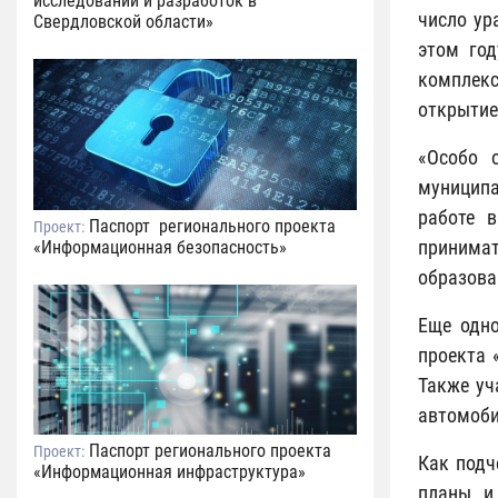
исследований и разработок в
число ур
Свердловской области»
этом год
комплекс
открытие
«Особо 
муниципа
работе 
Паспорт регионального проекта
Проект:
принимат
«Информационная безопасность»
образова
Еще одно
проекта 
Также уч
автомоби
Паспорт регионального проекта
Проект:
Как подч
«Информационная инфраструктура»
планы и