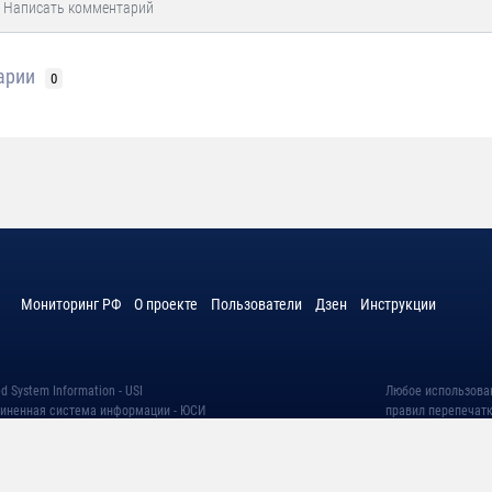
арии
0
Мониторинг РФ
О проекте
Пользователи
Дзен
Инструкции
d System Information - USI
Любое использова
диненная система информации - ЮСИ
правил перепечатк
ки персональных данных
Дизайн концепция
вания