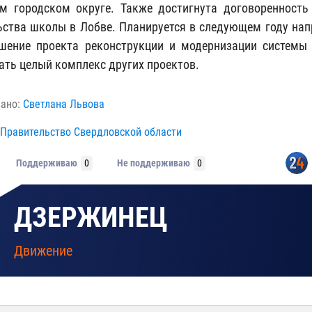
м городском округе. Также достигнута договоренность
ьства школы в Лобве. Планируется в следующем году нап
шение проекта реконструкции и модернизации системы 
ать целый комплекс других проектов.
вано:
Светлана Львова
Правительство Свердловской области
Поддерживаю
0
Не поддерживаю
0
ДЗЕРЖИНЕЦ
Движение