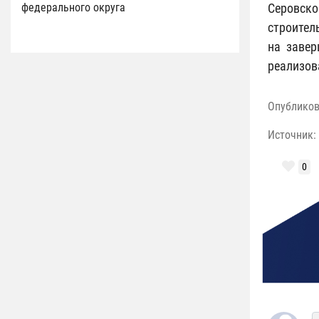
федерального округа
Серовско
строител
на завер
реализов
Опублико
Источник:
0