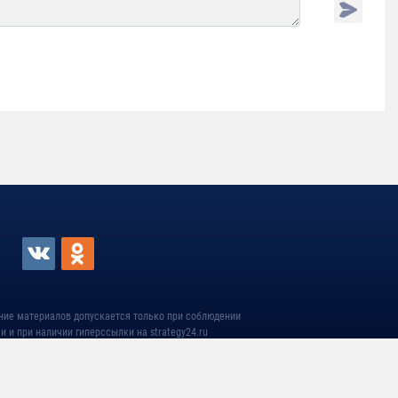
ние материалов допускается только при соблюдении
и и при наличии гиперссылки на strategy24.ru
 —
sam-usi.com