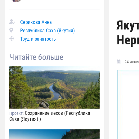
Яку
Серикова Анна
Республика Саха (Якутия)
Нер
Труд и занятость
Читайте больше
24 июля
Сохранение лесов (Республика
Проект:
Саха (Якутия) )