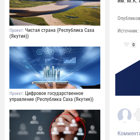
им. М.К.
Опублико
Чистая страна (Республика Саха
Проект:
Источник:
(Якутия))
0
Цифровое государственное
Проект:
управление (Республика Саха (Якутия))
Коммент