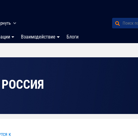
рнуть
зации
Взаимодействие
Блоги
 РОССИЯ
тся к