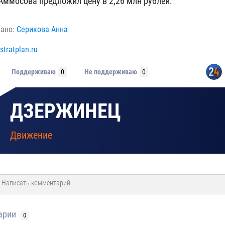
 Аммосова предложил цену в 2,26 млн рублей.
вано:
Серикова Анна
stratplan.ru
Поддерживаю
0
Не поддерживаю
0
ДЗЕРЖИНЕЦ
Движение
арии
0