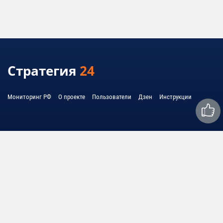
Стратегия
24
Мониторинг РФ
О проекте
Пользователи
Дзен
Инструкции
Связаться с нами:
mail@strategy24.ru
© 2010 - 2026 United System Information - USI