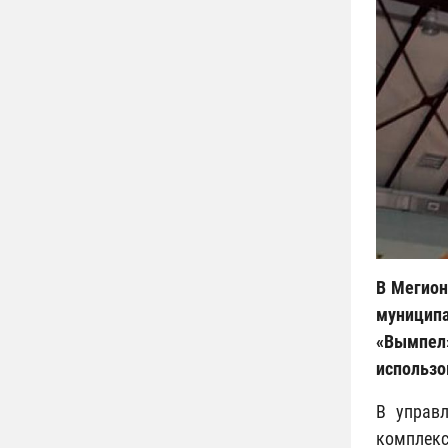
В Мегион
муницип
«Вымпел»
использо
В управ
комплек