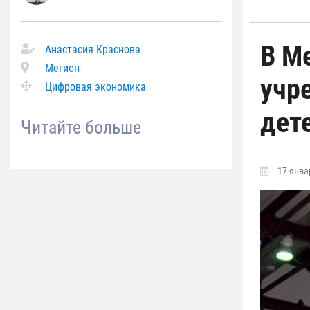
В М
Анастасия Краснова
Мегион
учр
Цифровая экономика
дет
Читайте больше
17 январ