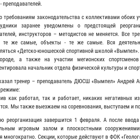
 - преподавателей.
но требованиям законодательства с коллективами обоих 
рудники заранее уведомлены о предстоящей реорган
ателей, инструкторов – методистов не меняется. Все тр
я те же самые, объекты - те же самые. Вся деятельн
ляться «Детско-юношеской спортивной школой «Вымпел». 
ороде, а также на участии мегионских спортсменов
нтировала начальник отдела физической культуры и спор
казал тренер – преподаватель ДЮСШ «Вымпел» Андрей А
 режиме:
тив как работал, так и работает, никаких негативных и
тся. Мы также выезжаем на соревнования, выступаем и п
ю реорганизация завершится 1 февраля. А после ввода
альным игровым залом и плоскостными сооружениями 
я многократно. Секции, которые действуют в ФОК «Геолог