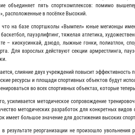
ие объединяет пять спорткомплексов: помимо вышепер
», расположенные в посёлке Высокий.
 что на базе спортшколы «Вымпел» юные мегионцы име
, баскетбол, пауэрлифтинг, тяжелая атлетика, художестве
ате – киокусинкай, дзюдо, лыжные гонки, полиатлон, сп
рта. Для взрослых действуют секции армрестлинга, пауэр
ки.
ается, слияние двух учреждений повысит эффективность п
еские ресурсы и площади спортивных объектов будут испо
ренироваться во всех спортивных объектах, которые тепе
го, усиливается методическое сопровождение тренировоч
ачество методических разработок для конкретных видов с
ок имеет большое значение для достижения высоких спор
 в результате реорганизации не произошло увольнения 