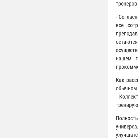
тренеров
- Соглас
все сот
преподав
остаютс
осуществ
нашем г
прокомме
Как расс
обычном
- Коллек
тренирую
Полность
универс
улучшатс