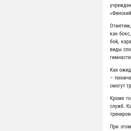
учрежден
«Финский
Отметим,
как бокс
бой, кар
виды спо
гимнасти
Как ожид
– технич
смогут т
Кроме то
служб. К
трениров
При этом