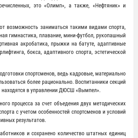
ечисленных, это «Олимп», а также, «Нефтяник» и
ют возможность заниматься такими видами спорта,
нная гимнастика, плавание, мини-футбол, рукопашный
ортивная акробатика, прыжки на батуте, адаптивные
лифтинга, бокса, адаптивного спорта, эстетической
одготовки спортсменов, ведь кадровые, материально
льзоваться более рационально. Воспитанники секций
рь находятся в управлении ДЮСШ «Вымпел».
ного процесса за счет объедения двух методических
порта с учетом особенностей спортсменов и условий
тивных результатов.
работников и сохранено количество штатных единиц