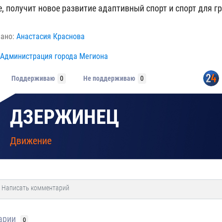
е, получит новое развитие адаптивный спорт и спорт для 
вано:
Анастасия Краснова
Администрация города Мегиона
Поддерживаю
0
Не поддерживаю
0
ДЗЕРЖИНЕЦ
Движение
арии
0