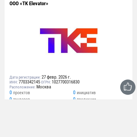
ООО «TK Elevator»
27 февр. 2026 г.
Дата регистрации:
7703342145
1027700316830
ИНН:
ОГРН:
Москва
Расположение:
0
0
проектов
инициатив
0
0
тендеров
продукции
Вид деятельности
Производство лифтов, скриповых подъемников,
эскалаторов и движущихся пешеходных дорожек