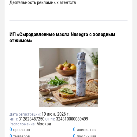
Деятельность рекламных агентств
ИП «Cыродавленные масла Nusegra с холодным
отжимом»
19 июн. 2026 г.
Дата регистрации:
312823487250
324310000089499
ИНН:
ОГРН:
Москва
Расположение:
0
0
проектов
инициатив
0
0
тендеров
продукции