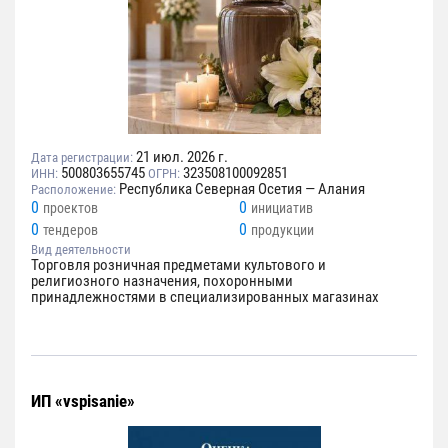
21 июл. 2026 г.
Дата регистрации:
500803655745
323508100092851
ИНН:
ОГРН:
Республика Северная Осетия — Алания
Расположение:
0
0
проектов
инициатив
0
0
тендеров
продукции
Вид деятельности
Торговля розничная предметами культового и
религиозного назначения, похоронными
принадлежностями в специализированных магазинах
ИП «vspisanie»