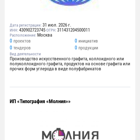
31 июл. 2026 г.
Дата регистрации:
430902723745
311431204500011
ИНН:
ОГРН:
Москва
Расположение:
0
0
проектов
инициатив
0
0
тендеров
продукции
Вид деятельности
Производство искусственного графита, коллоидного или
полуколлоидного графита, продуктов на основе графита или
прочих форм углерода в виде полуфабрикатов
ИП «Типография «Молния»»