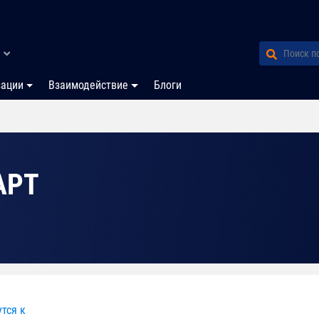
зации
Взаимодействие
Блоги
АРТ
тся к