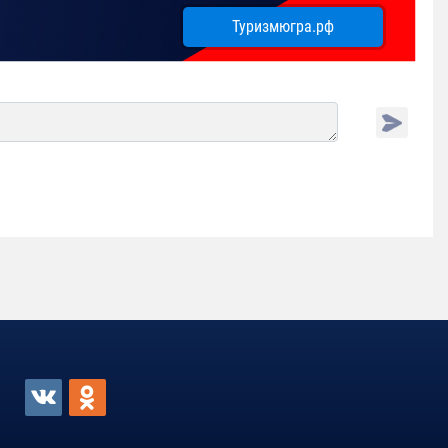
Туризмюгра.рф