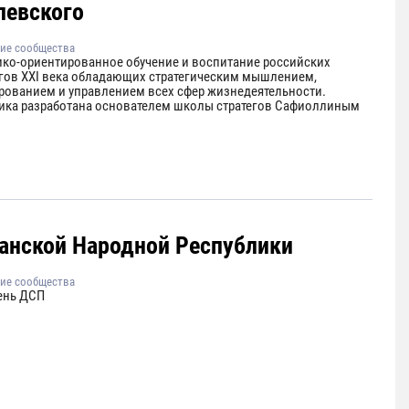
левского
ие сообщества
ико-ориентированное обучение и воспитание российских
егов XXI века обладающих стратегическим мышлением,
рованием и управлением всех сфер жизнедеятельности.
ика разработана основателем школы стратегов Сафиоллиным
анской Народной Республики
ие сообщества
ень ДСП