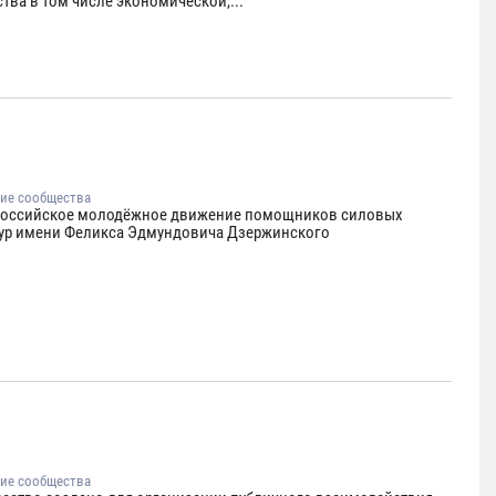
тва в том числе экономической,...
ие сообщества
оссийское молодёжное движение помощников силовых
тур имени Феликса Эдмундовича Дзержинского
ие сообщества