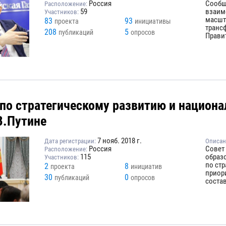
Россия
Сообщ
Расположение:
59
взаим
Участников:
масшт
83
93
проекта
инициативы
транс
208
5
публикаций
опросов
Правит
 по стратегическому развитию и национ
В.Путине
7 нояб. 2018 г.
Дата регистрации:
Описан
Россия
Совет
Расположение:
115
образ
Участников:
по ст
2
8
проекта
инициатив
приор
30
0
публикаций
опросов
состав