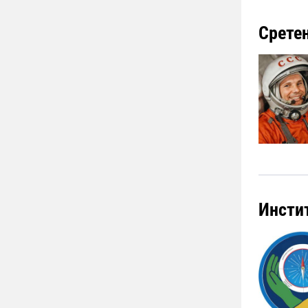
Срете
Инсти