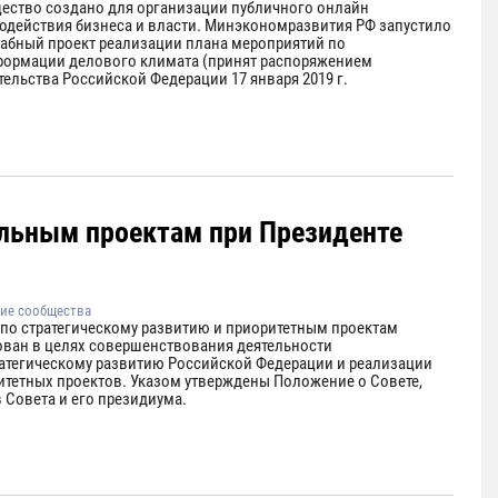
ество создано для организации публичного онлайн
одействия бизнеса и власти. Минэкономразвития РФ запустило
абный проект реализации плана мероприятий по
формации делового климата (принят распоряжением
ельства Российской Федерации 17 января 2019 г.
альным проектам при Президенте
ие сообщества
 по стратегическому развитию и приоритетным проектам
ован в целях совершенствования деятельности
ратегическому развитию Российской Федерации и реализации
итетных проектов. Указом утверждены Положение о Совете,
 Совета и его президиума.