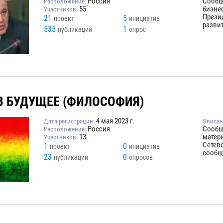
Россия
Сообщ
Расположение:
55
бизне
Участников:
Презид
21
5
проект
инициатив
развит
535
1
публикаций
опрос
В БУДУЩЕЕ (ФИЛОСОФИЯ)
4 мая 2023 г.
Дата регистрации:
Описан
Россия
Сообщ
Расположение:
13
матери
Участников:
Сетев
1
0
проект
инициатив
сообщ
23
0
публикации
опросов