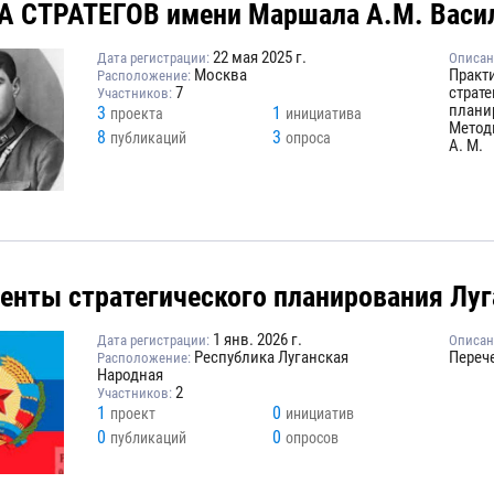
 СТРАТЕГОВ имени Маршала А.М. Васи
22 мая 2025 г.
Дата регистрации:
Описан
Москва
Практ
Расположение:
7
страт
Участников:
плани
3
1
проекта
инициатива
Метод
8
3
публикаций
опроса
А. М.
енты стратегического планирования Луг
1 янв. 2026 г.
Дата регистрации:
Описан
Республика Луганская
Переч
Расположение:
Народная
2
Участников:
1
0
проект
инициатив
0
0
публикаций
опросов