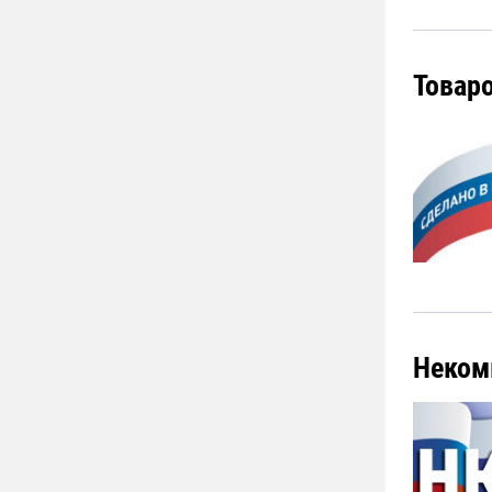
Товар
Неком