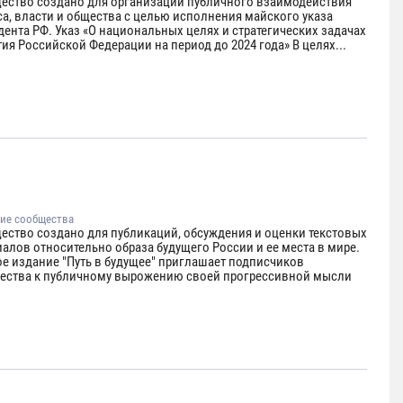
ество создано для организации публичного взаимодействия
са, власти и общества с целью исполнения майского указа
ента РФ. Указ «О национальных целях и стратегических задачах
ия Российской Федерации на период до 2024 года» В целях...
ие сообщества
ество создано для публикаций, обсуждения и оценки текстовых
алов относительно образа будущего России и ее места в мире.
ое издание "Путь в будущее" приглашает подписчиков
ества к публичному вырожению своей прогрессивной мысли