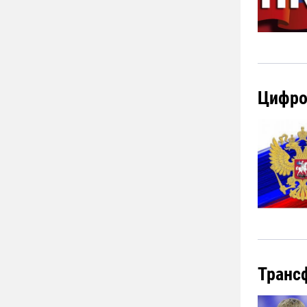
Цифро
Транс