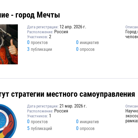
ние - город Мечты
12 апр. 2026 г.
Дата регистрации:
Описан
Россия
Город 
Расположение:
2
челове
Участников:
0
0
проектов
инициатив
3
0
публикации
опросов
тут стратегии местного самоуправления
21 мар. 2026 г.
Дата регистрации:
Описан
Россия
Научно
Расположение:
1
экосо
Участников:
рамка
0
0
проектов
инициатив
5
0
публикаций
опросов