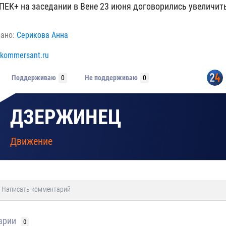
ПЕК+ на заседании в Вене 23 июня договорились увеличить
вано:
Серикова Анна
kommersant.ru
Поддерживаю
0
Не поддерживаю
0
ДЗЕРЖИНЕЦ
Движение
арии
0