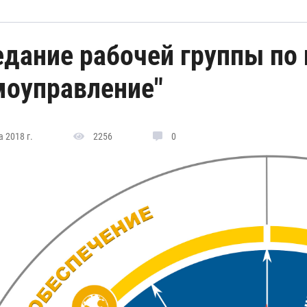
едание рабочей группы по
моуправление"
 2018 г.
2256
0