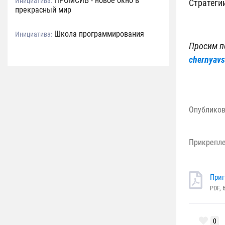
ПРОМСИБ - новое окно в
Инициатива:
Стратегии
прекрасный мир
Школа программирования
Инициатива:
Просим п
chernyav
Опублико
Прикрепл
Приг
PDF, 
0