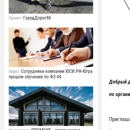
ГородДорог86
Проект:
Сотрудники компании ЮСИ.РФ-Югра
Опрос:
прошли обучение по ФЗ 44
Добрый д
по орган
Приглаша