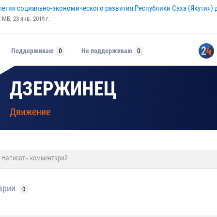
тегия социально-экономического развития Республики Саха (Якутия) д
2 MБ, 23 янв. 2019 г.
Поддерживаю
0
Не поддерживаю
0
ДЗЕРЖИНЕЦ
Движение
арии
0