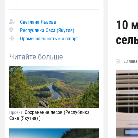
10 
Светлана Львова
Республика Саха (Якутия)
сель
Промышленность и экспорт
Читайте больше
23 январ
Сохранение лесов (Республика
Проект:
Саха (Якутия) )