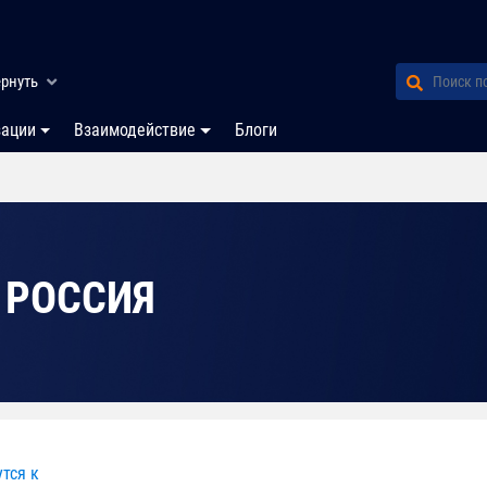
рнуть
зации
Взаимодействие
Блоги
 РОССИЯ
тся к