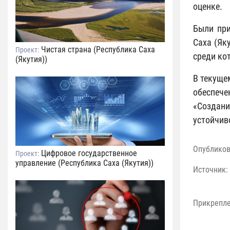
оценке.
Были при
Саха (Як
Чистая страна (Республика Саха
Проект:
среди ко
(Якутия))
В текуще
обеспече
«Создани
устойчив
Опублико
Цифровое государственное
Проект:
управление (Республика Саха (Якутия))
Источник:
Прикрепл