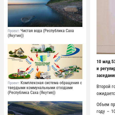
Чистая вода (Республика Саха
Проект:
(Якутия))
10 млд 5
и регули
заседани
Комплексная система обращения с
Проект:
Второй г
твердыми коммунальными отходами
(Республика Саха (Якутия))
ожидаетс
Объем пр
году – 1