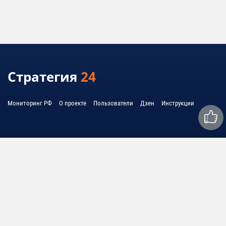
Стратегия
24
Мониторинг РФ
О проекте
Пользователи
Дзен
Инструкции
Связаться с нами:
mail@strategy24.ru
© 2010 - 2026 United System Information - USI