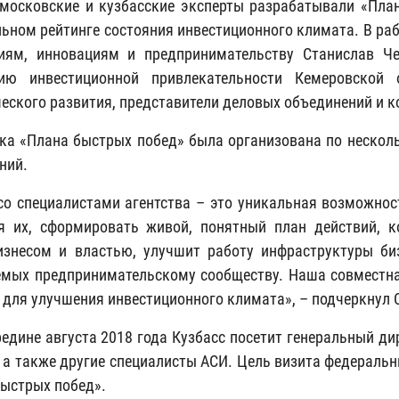
московские и кузбасские эксперты разрабатывали «Пла
ьном рейтинге состояния инвестиционного климата. В рабо
иям, инновациям и предпринимательству Станислав Че
ию инвестиционной привлекательности Кемеровской о
ческого развития, представители деловых объединений и 
ка «Плана быстрых побед» была организована по неско
ний.
со специалистами агентства – это уникальная возможнос
я их, сформировать живой, понятный план действий, 
знесом и властью, улучшит работу инфраструктуры биз
мых предпринимательскому сообществу. Наша совместна
 для улучшения инвестиционного климата», – подчеркнул 
редине августа 2018 года Кузбасс посетит генеральный ди
 а также другие специалисты АСИ. Цель визита федераль
быстрых побед».