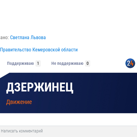
вано:
Светлана Львова
Правительство Кемеровской области
Поддерживаю
1
Не поддерживаю
0
ДЗЕРЖИНЕЦ
Движение