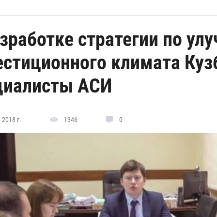
азработке стратегии по ул
естиционного климата Куз
циалисты АСИ
 2018 г.
1346
0