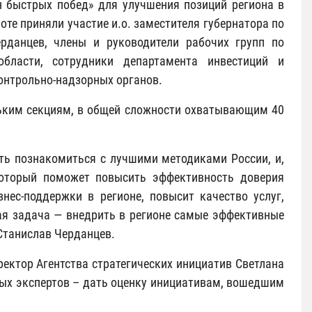
н быстрых побед» для улучшения позиций региона в
те приняли участие и.о. заместителя губернатора по
рданцев, члены и руководители рабочих групп по
бласти, сотрудники департамента инвестиций и
контрольно-надзорных органов.
льким секциям, в общей сложности охватывающим 40
ть познакомиться с лучшими методиками России, и,
который поможет повысить эффективность доверия
нес-поддержки в регионе, повысит качество услуг,
я задача — внедрить в регионе самые эффективные
Станислав Черданцев.
ректор Агентства стратегических инициатив Светлана
ных экспертов – дать оценку инициативам, вошедшим