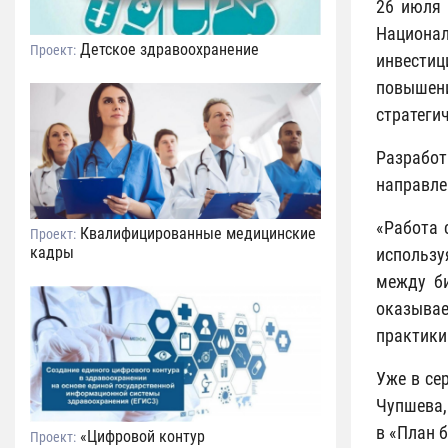
26 июля 
Национал
Детское здравоохранение
Проект:
инвестиц
повышен
стратеги
Разработ
направле
«Работа 
Квалифицированные медицинские
Проект:
кадры
использу
между би
оказывае
практики
Уже в се
Чупшева,
в «План 
«Цифровой контур
Проект: