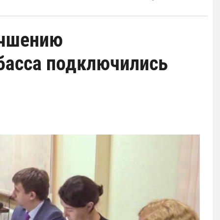
учшению
басса подключились