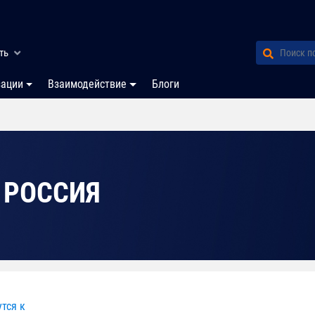
ть
зации
Взаимодействие
Блоги
 РОССИЯ
тся к