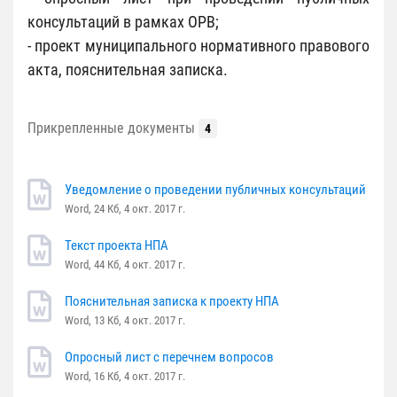
Наименование
р
правовое
а
консультаций в рамках ОРВ;
а
регулирование)
в
- проект муниципального нормативного правового
в
о
акта, пояснительная записка.
о
в
в
о
о
Прикрепленные документы
4
г
е
о
р
р
Уведомление о проведении публичных консультаций
е
Word, 24 Кб, 4 окт. 2017 г.
е
г
г
Текст проекта НПА
у
у
Word, 44 Кб, 4 окт. 2017 г.
л
л
и
Пояснительная записка к проекту НПА
и
р
Word, 13 Кб, 4 окт. 2017 г.
р
о
о
Опросный лист с перечнем вопросов
в
Word, 16 Кб, 4 окт. 2017 г.
в
а