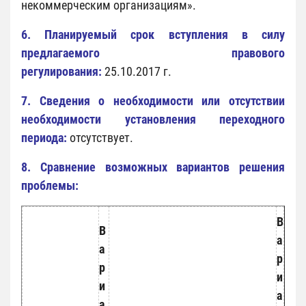
некоммерческим организациям».
6. Планируемый срок вступления в силу
предлагаемого правового
регулирования:
25.10.2017 г.
7. Сведения о необходимости или отсутствии
необходимости установления переходного
периода:
отсутствует.
8. Сравнение возможных вариантов решения
проблемы:
В
В
а
а
р
р
и
и
а
а