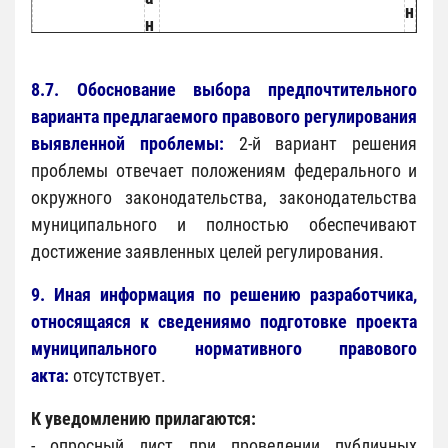
н
н
т
т
3
1
8.7. Обоснование выбора предпочтительного
(
(с
варианта предлагаемого правового регулирования
и
у
выявленной проблемы:
2-й вариант решения
н
щ
проблемы отвечает положениям федерального и
о
е
окружного законодательства, законодательства
й
с
муниципального и полностью обеспечивают
в
т
достижение заявленных целей регулирования.
а
в
р
9. Иная информация по решению разработчика,
у
и
относящаяся к сведениямо подготовке проекта
ю
а
муниципального нормативного правового
щ
н
акта:
отсутствует.
е
т
е
Вариант 2
п
К уведомлению прилагаются:
п
(предлагаемое
р
- опросный лист при проведении публичных