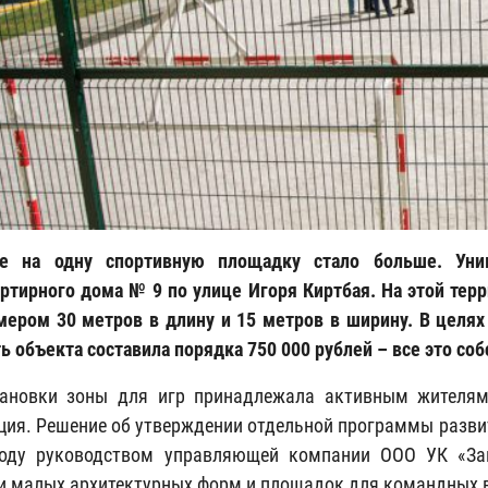
те на одну спортивную площадку стало больше. Уни
ртирного дома № 9 по улице Игоря Киртбая. На этой тер
мером 30 метров в длину и 15 метров в ширину. В целях
ь объекта составила порядка 750 000 рублей – все это с
тановки зоны для игр принадлежала активным жителя
ция. Решение об утверждении отдельной программы разви
году руководством управляющей компании ООО УК «Зап
и малых архитектурных форм и площадок для командных ви