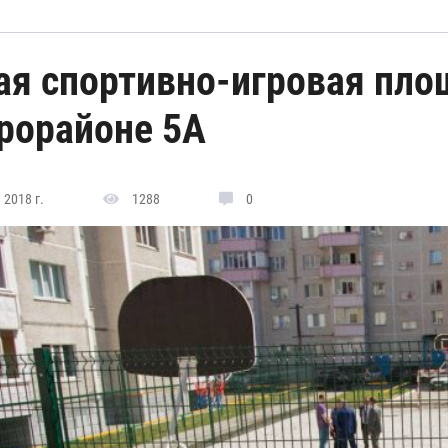
ая спортивно-игровая пло
рорайоне 5А
 2018 г.
1288
0