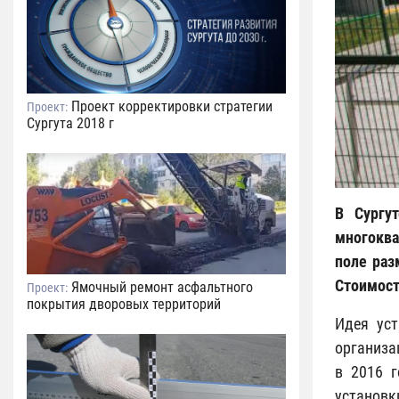
Проект корректировки стратегии
Проект:
Сургута 2018 г
В Сургу
многоква
поле раз
Стоимост
Ямочный ремонт асфальтного
Проект:
покрытия дворовых территорий
Идея ус
организа
в 2016 
установк