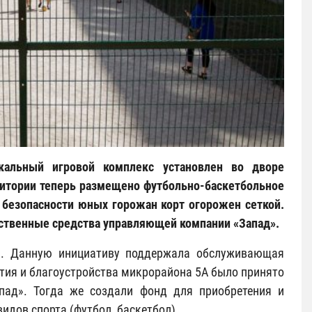
кальный игровой комплекс установлен во дворе
ритории теперь размещено футбольно-баскетбольное
 безопасности юных горожан корт огорожен сеткой.
обственные средства управляющей компании «Запад».
м. Данную инициативу поддержала обслуживающая
тия и благоустройства микрорайона 5А было принято
ад». Тогда же создали фонд для приобретения и
дов спорта (футбол, баскетбол).