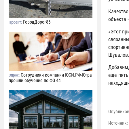
Качество
объекта 
ГородДорог86
Проект:
«Этот пр
связанны
спортивн
Шувалов
Добавим,
еще пять
Сотрудники компании ЮСИ.РФ-Югра
Опрос:
прошли обучение по ФЗ 44
находящи
Опублико
Источник: