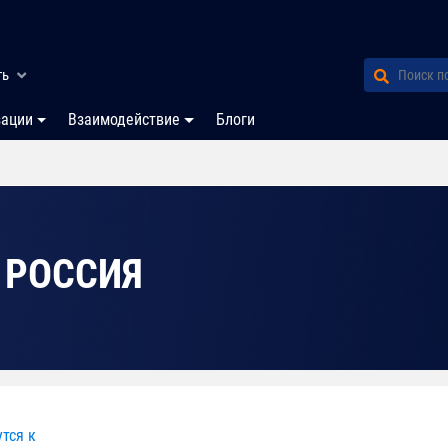
ть
зации
Взаимодействие
Блоги
 РОССИЯ
тся к