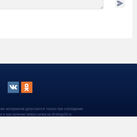
ние материалов допускается только при соблюдении
и и при наличии гиперссылки на strategy24.ru
 —
sam-usi.com