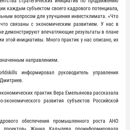
гентства стратегических инициатив по продвижению
ации каждым субъектом своего кадрового потенциала,
льным вопросом для улучшения инвестклимата. «Что
, что связаны с экономическим развитием. У нас в
рые демонстрируют впечатляющие результаты в плане
 этой инициативы. Много практик у нас описано, их
бозначенным направлениям.
ldskills информировал руководитель управления
 Дмитриев.
экономических практик Вера Емельянова рассказала
о-экономического развития субъектов Российской
адрового обеспечения промышленного роста АНО
ых проектов» Жанна Кадылева проинформировала