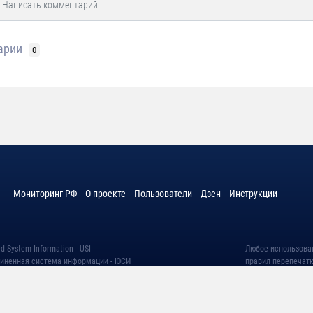
арии
0
Мониторинг РФ
О проекте
Пользователи
Дзен
Инструкции
d System Information - USI
Любое использова
диненная система информации - ЮСИ
правил перепечатк
ки персональных данных
Дизайн концепция
вания