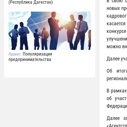
В свою о
(Республика Дагестан)
новых пр
кадровог
касается
конкурсе
улучшени
можно вн
Популяризация
Проект:
Далее уч
предпринимательства
Об итог
регионал
В рамках
об учас
Федераци
Далее з
«Агентс