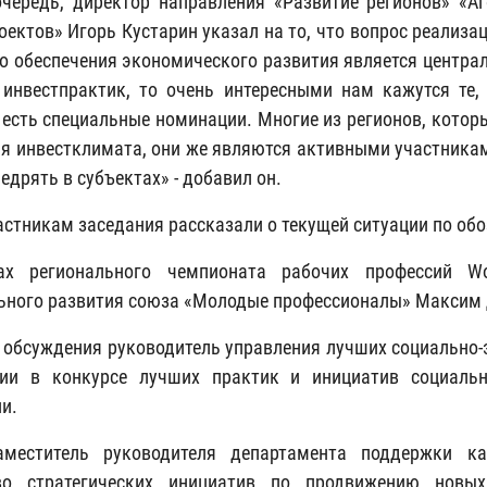
чередь, директор направления «Развитие регионов» «А
оектов» Игорь Кустарин указал на то, что вопрос реализ
о обеспечения экономического развития является центра
 инвестпрактик, то очень интересными нам кажутся те
 есть специальные номинации. Многие из регионов, кото
я инвестклимата, они же являются активными участниками
едрять в субъектах» - добавил он.
астникам заседания рассказали о текущей ситуации по о
ах регионального чемпионата рабочих профессий Wor
ьного развития союза «Молодые профессионалы» Максим
 обсуждения руководитель управления лучших социально-
тии в конкурсе лучших практик и инициатив социальн
и.
аместитель руководителя департамента поддержки к
тво стратегических инициатив по продвижению нов