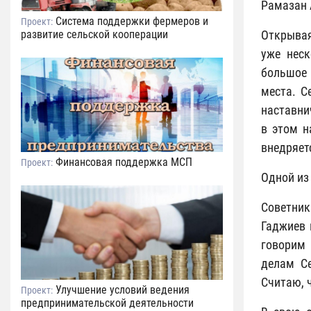
Рамазан 
Система поддержки фермеров и
Проект:
развитие сельской кооперации
Открывая
уже неск
большое 
места. С
наставни
в этом н
внедряет
Финансовая поддержка МСП
Проект:
Одной из
Советник
Гаджиев 
говорим 
делам Се
Считаю, 
Улучшение условий ведения
Проект:
предпринимательской деятельности