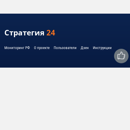
Стратегия
24
Мониторинг РФ
О проекте
Пользователи
Дзен
Инструкции
Связаться с нами:
mail@strategy24.ru
© 2010 - 2026 United System Information - USI
© 2010 - 2026 Cоединенная система информации - ЮСИ
Политика обработки персональных данных