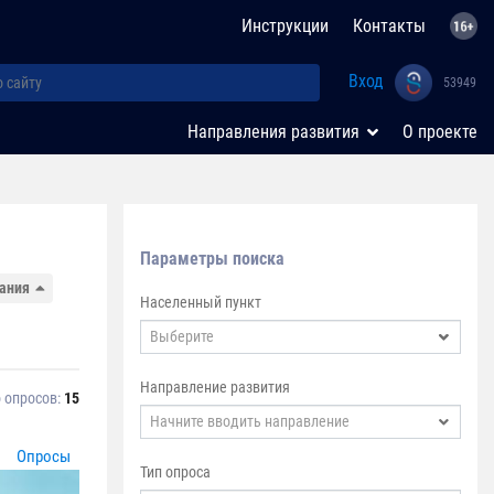
Инструкции
Контакты
Вход
53949
Направления развития
О проекте
Параметры поиска
дания
Населенный пункт
Выберите
Направление развития
 опросов:
15
Начните вводить направление
Опросы
Тип опроса