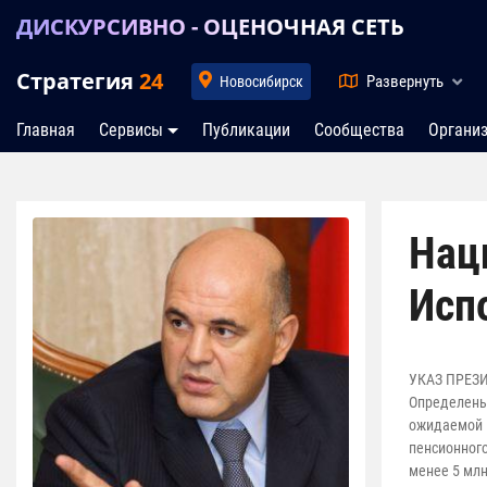
ДИСКУРСИВНО - ОЦЕНОЧНАЯ СЕТЬ
Стратегия
24
Развернуть
Новосибирск
Главная
Сервисы
Публикации
Сообщества
Органи
Нац
Исп
УКАЗ ПРЕЗИД
Определены 
ожидаемой п
пенсионного
менее 5 млн