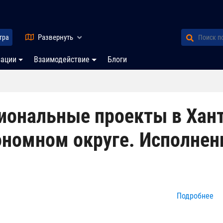
Развернуть
гра
зации
Взаимодействие
Блоги
иональные проекты в Хан
ономном округе. Исполнен
о
Подробнее